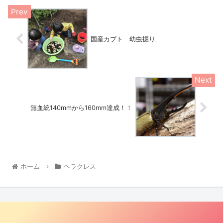
国産カブト 幼虫掘り
無血統140mmから160mm達成！！
ホーム
ヘラクレス