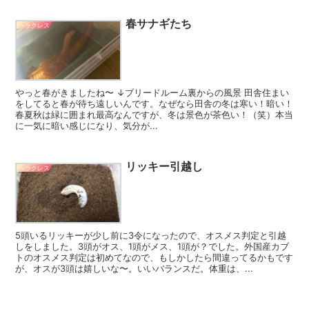
春サナギたち
ヘラクレス
やっと春がきましたね〜 ↓ブリードルーム裏からの風景 田舎住まい
をしてると春が待ち遠しいんです。なぜなら田舎の冬は寒い！暗い！
春夏秋は緑に囲まれ最高なんですが、冬は景色が茶色い！（笑）本当
に一気に暗い感じになり、気分が...
リッキー引越し
ヘラクレス
5頭いるリッキーが少し前に3令になったので、オスメス判定と引越
しをしました。3頭がオス、1頭がメス、1頭が？でした。外国産カブ
トのオスメス判定は初めてなので、もしかしたら間違ってるかもです
が、オスが3頭は嬉しいな〜。いいバランスだ。体重は、...