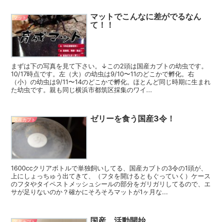
マットでこんなに差がでるなん
マット
て！！
まずは下の写真を見て下さい。↓この2頭は国産カブトの幼虫です。
10/17時点です。左（大）の幼虫は9/10〜11のどこかで孵化。右
（小）の幼虫は9/11〜14のどこかで孵化。ほとんど同じ時期に生まれ
た幼虫です。親も同じ横浜市都筑区採集のワイ...
ゼリーを食う国産3令！
国産カブト
1600ccクリアボトルで単独飼いしてる、国産カブトの3令の1頭が、
上にしょっちゅう出てきて、（フタを開けるともぐっていく）ケース
のフタやタイペストメッシュシールの部分をガリガリしてるので、エ
サが足りないのか？確かにそろそろマットが1ヶ月な...
国産、活動開始。
国産カブト