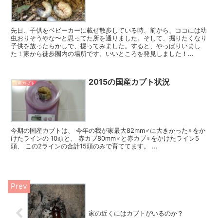
先日、子供をベビーカーに載せ散歩している時、前から、ココには幼
虫おりそうやな〜と思ってた所を通りました。そして、掘りたくなり
子供を放ったらかしで、掘ってみました。すると、やっぱりいまし
た！家から徒歩圏内の場所です。いいところを発見しました！...
2015の国産カブト状況
国産カブト
今期の国産カブトは、 今年の我が家最大82mm♂に大きかった♀をか
けたラインの 10頭と、 赤カブ80mm♂と赤カブ♀をかけたライン5
頭、 この2ラインの合計15頭のみで育ててます。 ...
家の近くにはカブトがいるのか？