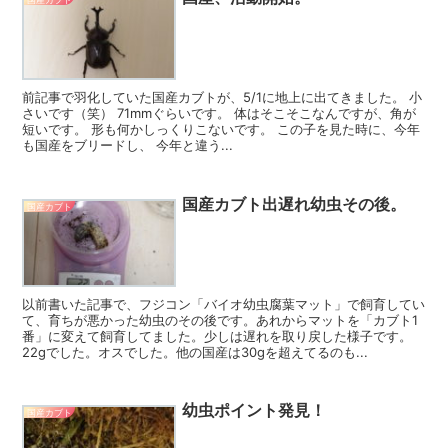
前記事で羽化していた国産カブトが、5/1に地上に出てきました。 小
さいです（笑） 71mmぐらいです。 体はそこそこなんですが、角が
短いです。 形も何かしっくりこないです。 この子を見た時に、今年
も国産をブリードし、 今年と違う...
国産カブト出遅れ幼虫その後。
国産カブト
以前書いた記事で、フジコン「バイオ幼虫腐葉マット」で飼育してい
て、育ちが悪かった幼虫のその後です。あれからマットを「カブト1
番」に変えて飼育してました。少しは遅れを取り戻した様子です。
22gでした。オスでした。他の国産は30gを超えてるのも...
幼虫ポイント発見！
国産カブト