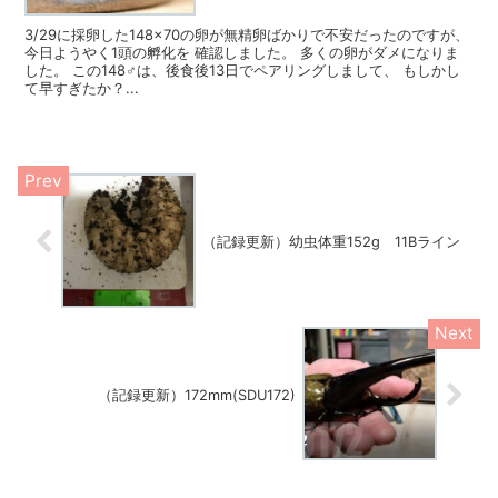
3/29に採卵した148×70の卵が無精卵ばかりで不安だったのですが、
今日ようやく1頭の孵化を 確認しました。 多くの卵がダメになりま
した。 この148♂は、後食後13日でペアリングしまして、 もしかし
て早すぎたか？...
（記録更新）幼虫体重152g 11Bライン
（記録更新）172mm(SDU172)