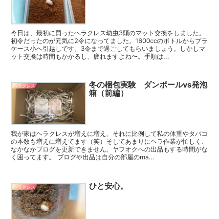
今日は、最初に買ったヘラクレス幼虫3頭のマット交換をしました。
初令だったのが元気に2令になってました。1600ccのボトルからプラ
ケース小へ引越しです。3令まで過ごしてもらいましょう。しかしマ
ット交換は時間もかかるし、疲れますよね〜。手順は...
冬の梱包実験 ダンボールvs発泡
ヘラクレス
箱（前編）
我が家はヘラクレスが増えに増え、それに比例して私の体重やタバコ
の本数も増えに増えてます（笑）そしてあまりにヘラ作業が忙しく、
なかなかブログを更新できません。ヤフオクへの出品もする時間がな
く困ってます。 ブログや出品は自分の部屋のma...
ひと安心。
ヘラクレス