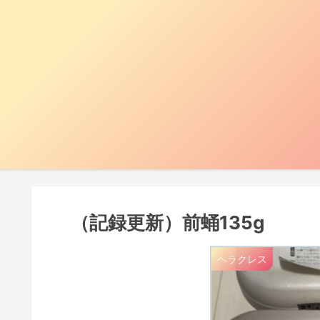
（記録更新）前蛹135g
ヘラクレス