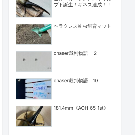
ブト誕生！ギネス達成！！
ヘラクレス幼虫飼育マット
chaser裁判物語 ２
chaser裁判物語 10
181.4mm《AOH 65 1st》