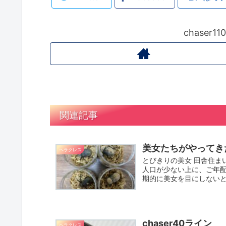
chaser
関連記事
美女たちがやってき
ヘラクレス
とびきりの美女 田舎住ま
人口が少ない上に、ご年配
期的に美女を目にしないと
chaser40ライン
ヘラクレス