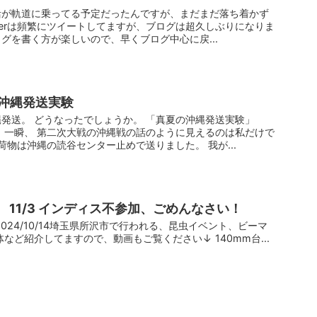
活が軌道に乗ってる予定だったんですが、まだまだ落ち着かず
tterは頻繁にツイートしてますが、ブログは超久しぶりになりま
グを書く方が楽しいので、早くブログ中心に戻...
沖縄発送実験
発送。 どうなったでしょうか。 「真夏の沖縄発送実験」
、 第二次大戦の沖縄戦の話のように見えるのは私だけで
荷物は沖縄の読谷センター止めで送りました。 我が...
店 11/3 インディス不参加、ごめんなさい！
 2024/10/14埼玉県所沢市で行われる、昆虫イベント、ビーマ
など紹介してますので、動画もご覧ください↓ 140mm台...