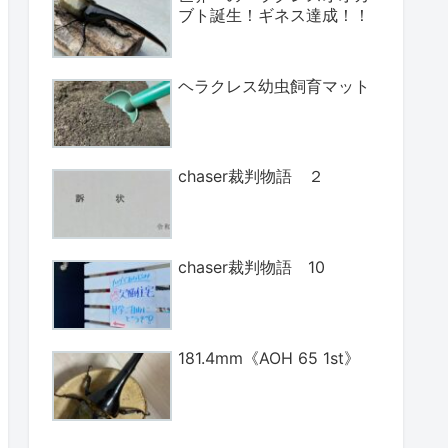
ブト誕生！ギネス達成！！
ヘラクレス幼虫飼育マット
chaser裁判物語 ２
chaser裁判物語 10
181.4mm《AOH 65 1st》