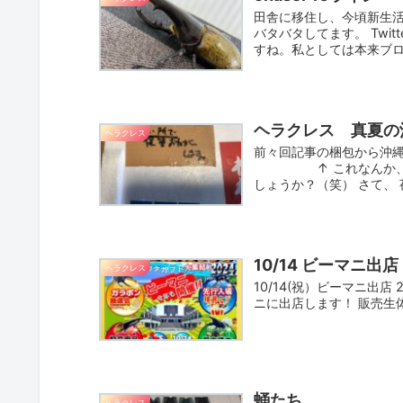
田舎に移住し、今頃新生
バタバタしてます。 Twi
すね。私としては本来ブロ
ヘラクレス 真夏の
ヘラクレス
前々回記事の梱包から沖縄
↑ これなんか、一瞬
しょうか？（笑） さて、 
10/14 ビーマニ出
ヘラクレス
10/14(祝）ビーマニ出店
ニに出店します！ 販売生体
蛹たち。
ヘラクレス