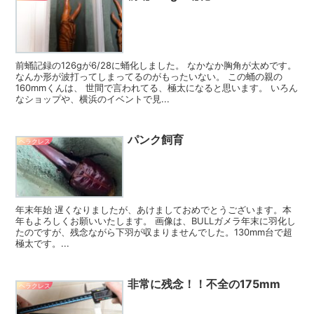
前蛹記録の126gが6/28に蛹化しました。 なかなか胸角が太めです。
なんか形が波打ってしまってるのがもったいない。 この蛹の親の
160mmくんは、 世間で言われてる、極太になると思います。 いろん
なショップや、横浜のイベントで見...
パンク飼育
ヘラクレス
年末年始 遅くなりましたが、あけましておめでとうございます。本
年もよろしくお願いいたします。 画像は、BULLガメラ年末に羽化し
たのですが、残念ながら下羽が収まりませんでした。130mm台で超
極太です。...
非常に残念！！不全の175mm
ヘラクレス