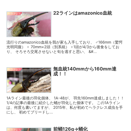
22ラインはamazonico血統
ヘラクレス
流行りのamazonico血統を我が家も入手しており、 ♂166mm（驚愕
光明同腹） ♀ 70mm×2頭（別系統） ♀1頭が4/3から後食をしてお
り、 そろそろ交尾させないと旬を逃すと思い、 &#...
無血統140mmから160mm達
ヘラクレス
成！！
1Aライン最後の羽化個体、 1A-48が、 羽先160mm達成しました！！
1/4の記事の最後に紹介した蛹が羽化した個体です。 この1Aライン
は、何度も書いてますが、 2015年、私が初めてヘラクレス成虫を手
にし、 初めてブリードし...
前蛹126g→蛹化
ヘラクレス