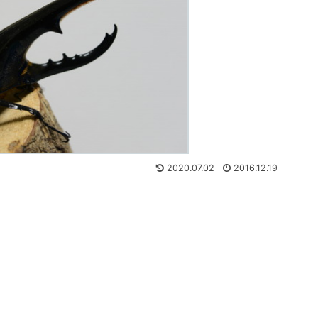
2020.07.02
2016.12.19
。