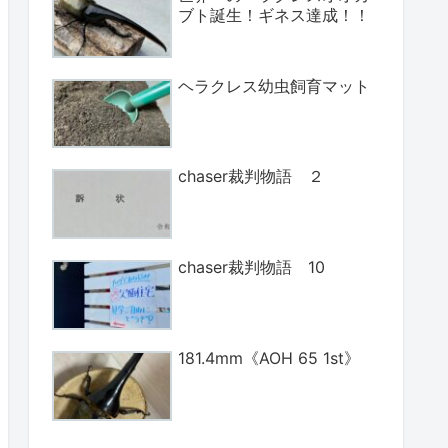
ブト誕生！ギネス達成！！
ヘラクレス幼虫飼育マット
chaser裁判物語 ２
chaser裁判物語 10
181.4mm《AOH 65 1st》