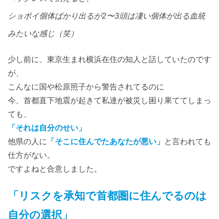
ショボイ個体ばかり出るが2〜3頭は凄い個体が出る血統
みたいな感じ（笑）
少し前に、東京生まれ横浜在住の知人と話していたのです
が、
こんなに国や松原照子から警告されてるのに
今、首都直下地震が起きて私達が被災し困り果ててしまっ
ても、
「それは自分のせい」
他県の人に
「そこに住んでたあなたが悪い」
と言われても
仕方がない。
ですよねと合意しました。
「リスクを承知で首都圏に住んでるのは
自分の選択」