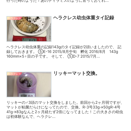
行った時のようだ！あのティラミスのように育っておくれ...
ヘラクレス幼虫体重タイ記録
ヘラクレス
ヘラクレス幼虫体重の記録143gのタイ記録が2頭いましたので、 記
録しておきます。 ⑤E-16 2015/8月中旬 孵化 2016/8月 143g
160mm×5♀目の子です。 そして、 ⑤D-7 2015/7月...
リッキーマット交換。
ヘラクレス
リッキーの♂3頭のマット交換をしました。前回から2ヶ月弱ですが、
マットが粘菌だらけになってたので、交換。R-3号33g→50gR-4号
41g→83gなんと2ヶ月経たず2倍になってました！この大きさの幼虫
は初体験なんで、ヘラクレ...