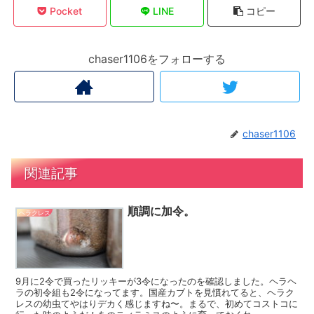
Pocket
LINE
コピー
chaser1106をフォローする
chaser1106
関連記事
順調に加令。
ヘラクレス
9月に2令で買ったリッキーが3令になったのを確認しました。ヘラヘ
ラの初令組も2令になってます。国産カブトを見慣れてると、ヘラク
レスの幼虫てやはりデカく感じますね〜。まるで、初めてコストコに