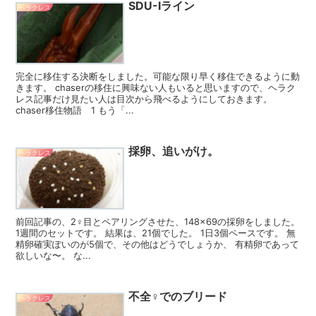
SDU-Iライン
ヘラクレス
完全に移住する決断をしました。可能な限り早く移住できるように動
きます。 chaserの移住に興味ない人もいると思いますので、ヘラク
レス記事だけ見たい人は目次から飛べるようにしておきます。
chaser移住物語 1 もう「...
採卵、追いがけ。
ヘラクレス
前回記事の、2♀目とペアリングさせた、148×69の採卵をしました。
1週間のセットです。 結果は、21個でした。 1日3個ペースです。 無
精卵確実ぽいのが5個で、その他はどうでしょうか、 有精卵であって
欲しいな〜。 な...
不全♀でのブリード
ヘラクレス