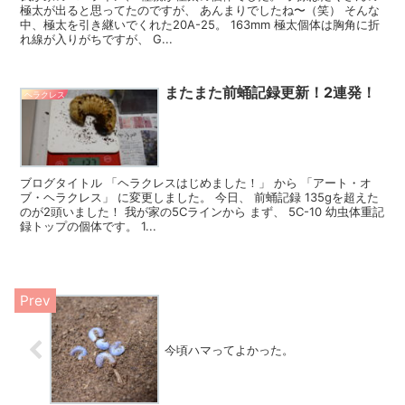
極太が出ると思ってたのですが、 あんまりでしたね〜（笑） そんな
中、極太を引き継いでくれた20A-25。 163mm 極太個体は胸角に折
れ線が入りがちですが、 G...
またまた前蛹記録更新！2連発！
ヘラクレス
ブログタイトル 「ヘラクレスはじめました！」 から 「アート・オ
ブ・ヘラクレス」 に変更しました。 今日、 前蛹記録 135gを超えた
のが2頭いました！ 我が家の5Cラインから まず、 5C-10 幼虫体重記
録トップの個体です。 1...
今頃ハマってよかった。