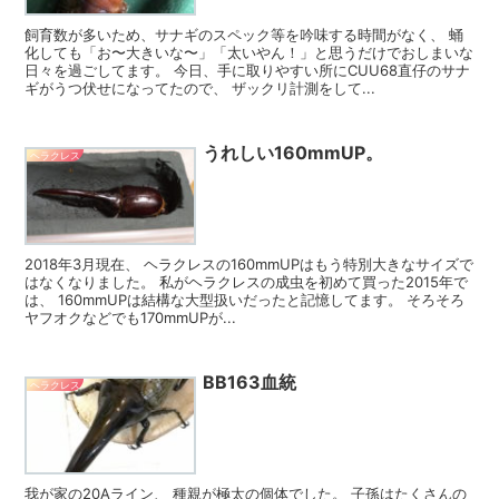
飼育数が多いため、サナギのスペック等を吟味する時間がなく、 蛹
化しても「お〜大きいな〜」「太いやん！」と思うだけでおしまいな
日々を過ごしてます。 今日、手に取りやすい所にCUU68直仔のサナ
ギがうつ伏せになってたので、 ザックリ計測をして...
うれしい160mmUP。
ヘラクレス
2018年3月現在、 ヘラクレスの160mmUPはもう特別大きなサイズで
はなくなりました。 私がヘラクレスの成虫を初めて買った2015年で
は、 160mmUPは結構な大型扱いだったと記憶してます。 そろそろ
ヤフオクなどでも170mmUPが...
BB163血統
ヘラクレス
我が家の20Aライン、 種親が極太の個体でした。 子孫はたくさんの