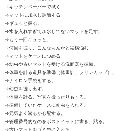
→キッチンペーパーで拭く。
→マットに加水し調節する。
→ギュッと握る。
→水を入れすぎて加水してないマットを足す。
→もう一回ギュッと。
→何回も握り、こんなもんかと結構悩む。
→マットをケースにつめる
→幼虫や古いマットを受ける洗面器を準備。
→体重を計る道具を準備（体重計、プリンカップ）。
→ナイロン手袋をする。
→幼虫を掘り出す。
→体重を計る、写真を撮ったりもする。
→準備していたケースに幼虫を入れる。
→元気よく潜るか心配する。
→管理番号的なのをポストイットに書き、貼る。
→古いマットをゴミ袋に入れる。