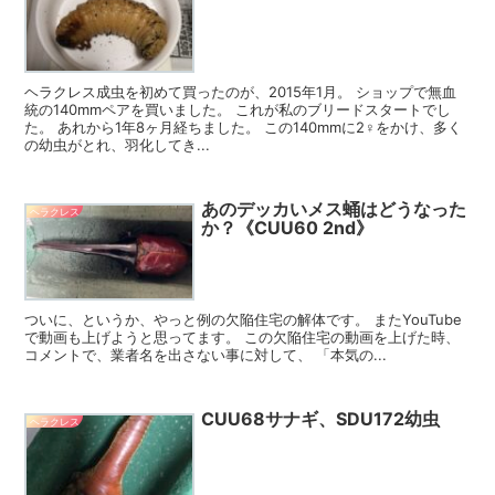
ヘラクレス成虫を初めて買ったのが、2015年1月。 ショップで無血
統の140mmペアを買いました。 これが私のブリードスタートでし
た。 あれから1年8ヶ月経ちました。 この140mmに2♀をかけ、多く
の幼虫がとれ、羽化してき...
あのデッカいメス蛹はどうなった
ヘラクレス
か？《CUU60 2nd》
ついに、というか、やっと例の欠陥住宅の解体です。 またYouTube
で動画も上げようと思ってます。 この欠陥住宅の動画を上げた時、
コメントで、業者名を出さない事に対して、 「本気の...
CUU68サナギ、SDU172幼虫
ヘラクレス