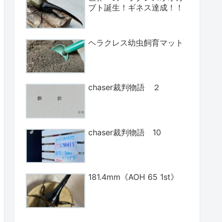
ブト誕生！ギネス達成！！
ヘラクレス幼虫飼育マット
chaser裁判物語 ２
chaser裁判物語 10
181.4mm《AOH 65 1st》