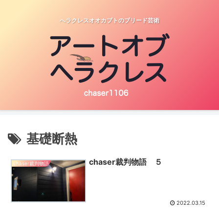
へラクレスオオカブトのブリード芸術
基礎断熱
chaser裁判物語 ５
chaser裁判物語
2022.03.15