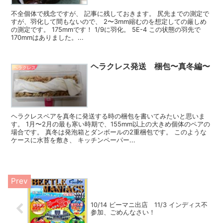
不全個体で残念ですが、 記事に残しておきます。 尻先までの測定で
すが、羽化して間もないので、 2〜3mm縮むのを想定しての厳しめ
の測定です。 175mmです！ 1/9に羽化。 5E-4 この状態の羽先で
170mmはありました。...
ヘラクレス発送 梱包〜真冬編〜
ヘラクレス
ヘラクレスペアを真冬に発送する時の梱包を書いてみたいと思いま
す。 1月〜2月の最も寒い時期で、155mm以上の大きめ個体のペアの
場合です。 真冬は発泡箱とダンボールの2重梱包です。 このような
ケースに水苔を敷き、 キッチンペーパー...
10/14 ビーマニ出店 11/3 インディス不
参加、ごめんなさい！