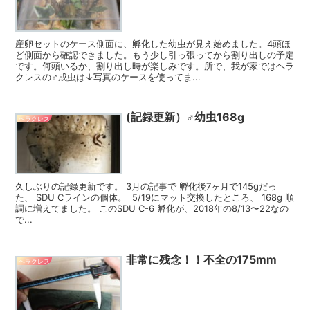
産卵セットのケース側面に、孵化した幼虫が見え始めました。4頭ほ
ど側面から確認できました。もう少し引っ張ってから割り出しの予定
です。何頭いるか、割り出し時が楽しみです。所で、我が家ではヘラ
クレスの♂成虫は↓写真のケースを使ってま...
(記録更新）♂幼虫168g
ヘラクレス
久しぶりの記録更新です。 3月の記事で 孵化後7ヶ月で145gだっ
た、 SDU Cラインの個体。 5/19にマット交換したところ、 168g 順
調に増えてました。 このSDU C-6 孵化が、2018年の8/13〜22なの
で...
非常に残念！！不全の175mm
ヘラクレス